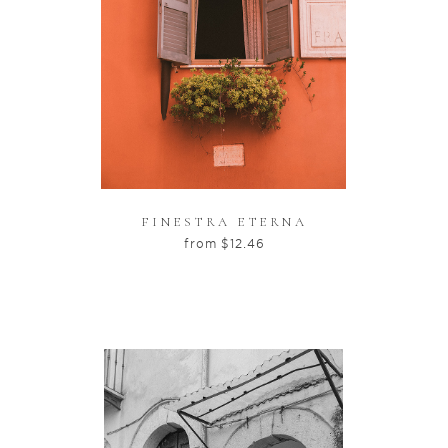
FINESTRA ETERNA
from
$
12.46