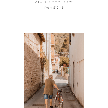
VIA R SOTT' B&W
from
$
12.46