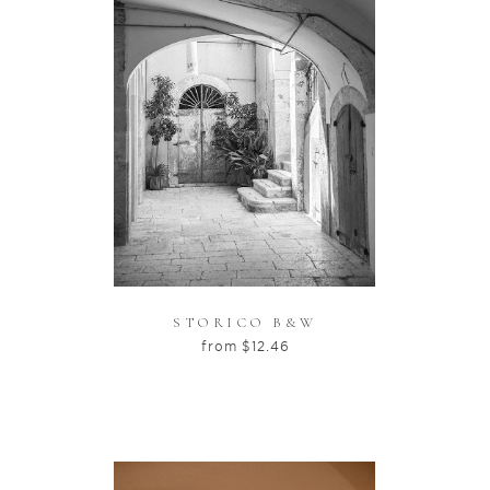
STORICO B&W
from
$
12.46