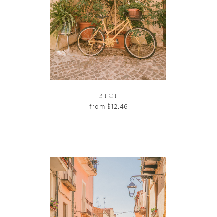
BICI
from
$
12.46